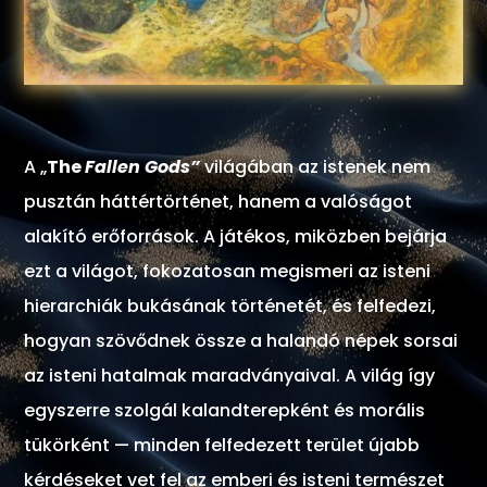
A „
The
Fallen Gods”
világában az istenek nem
pusztán háttértörténet, hanem a valóságot
alakító erőforrások. A játékos, miközben bejárja
ezt a világot, fokozatosan megismeri az isteni
hierarchiák bukásának történetét, és felfedezi,
hogyan szövődnek össze a halandó népek sorsai
az isteni hatalmak maradványaival. A világ így
egyszerre szolgál kalandterepként és morális
tükörként — minden felfedezett terület újabb
kérdéseket vet fel az emberi és isteni természet