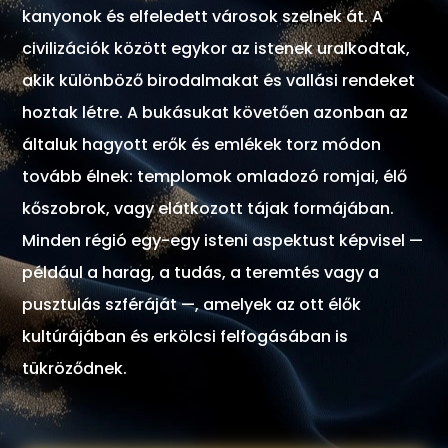
kanyonok és elfeledett városok szelnek át. A
civilizációk között egykor az istenek uralkodtak,
akik különböző birodalmakat és vallási rendeket
hoztak létre. A bukásukat követően azonban az
általuk hagyott erők és emlékek torz módon
tovább élnek: templomok omladozó romjai, élő
kőszobrok, vagy elátkozott tájak formájában.
Minden régió egy-egy isteni aspektust képvisel —
például a harag, a tudás, a teremtés vagy a
pusztulás szféráját —, amelyek az ott élők
kultúrájában és erkölcsi felfogásában is
tükröződnek.