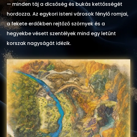
— minden táj a dicsőség és bukás kettősségét
hordozza. Az egykori isteni városok fénylő romjai,
a fekete erdőkben rejtőző szörnyek és a
hegyekbe vésett szentélyek mind egy letűnt
korszak nagyságát idézik.