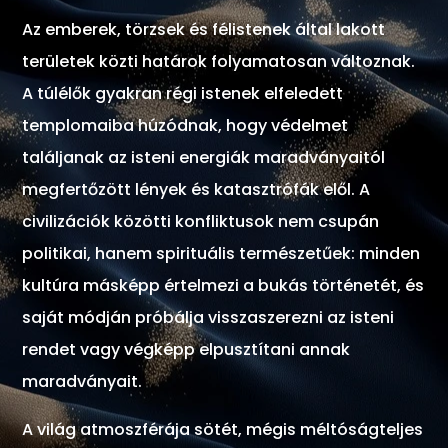
Az emberek, törzsek és félistenek által lakott
területek közti határok folyamatosan változnak.
A túlélők gyakran régi istenek elfeledett
templomaiba húzódnak, hogy védelmet
találjanak az isteni energiák maradványaitól
megfertőzött lények és katasztrófák elől. A
civilizációk közötti konfliktusok nem csupán
politikai, hanem spirituális természetűek: minden
kultúra másképp értelmezi a bukás történetét, és
saját módján próbálja visszaszerezni az isteni
rendet vagy végképp elpusztítani annak
maradványait.
A világ atmoszférája sötét, mégis méltóságteljes