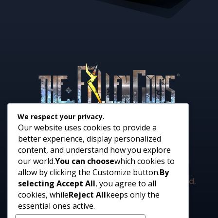
We respect your privacy.
Our website uses cookies to provide a
better experience, display personalized
content, and understand how you explore
our world.
You can choose
which cookies to
allow by clicking the Customize button.
By
© 2025 The Fallen Gods – All rights reserved.
selecting Accept All
, you agree to all
cookies, while
Reject All
keeps only the
essential ones active.
Webdesign: