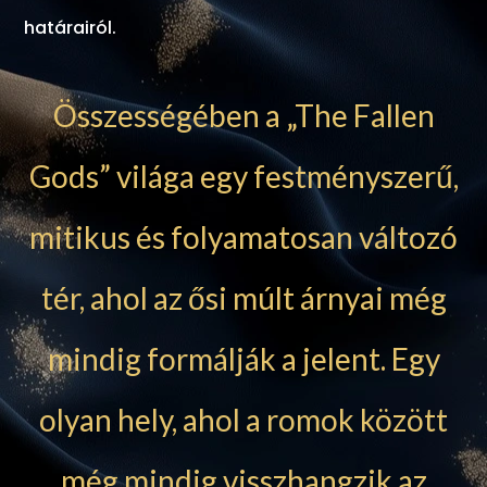
határairól.
Összességében a „The Fallen
Gods” világa egy festményszerű,
mitikus és folyamatosan változó
tér, ahol az ősi múlt árnyai még
mindig formálják a jelent. Egy
olyan hely, ahol a romok között
még mindig visszhangzik az