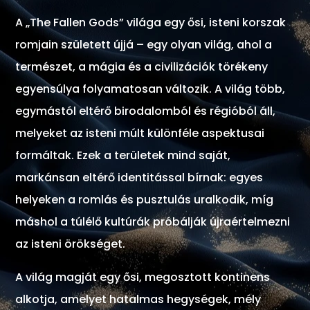
A „The Fallen Gods” világa egy ősi, isteni korszak
romjain született újjá – egy olyan világ, ahol a
természet, a mágia és a civilizációk törékeny
egyensúlya folyamatosan változik. A világ több,
egymástól eltérő birodalomból és régióból áll,
melyeket az isteni múlt különféle aspektusai
formáltak. Ezek a területek mind saját,
markánsan eltérő identitással bírnak: egyes
helyeken a romlás és pusztulás uralkodik, míg
máshol a túlélő kultúrák próbálják újraértelmezni
az isteni örökséget.
A világ magját egy ősi, megosztott kontinens
alkotja, amelyet hatalmas hegységek, mély